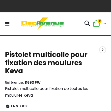
0
Basculer
Panier
la
navigation
Skip
Skip
to
to
Pistolet multicolle pour
the
the
end
beginning
fixation des moulures
of
of
Keva
the
the
images
images
gallery
gallery
Référence
11693 PW
Pistolet multicolle pour fixation de toutes les
moulures Keva
EN STOCK