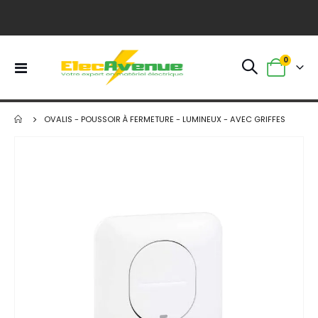
article
0
Basculer
Panier
la
navigation
OVALIS - POUSSOIR À FERMETURE - LUMINEUX - AVEC GRIFFES
Skip
to
the
end
of
the
images
gallery