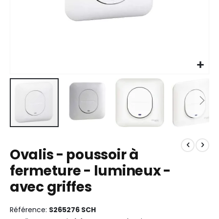
Skip
to
Ovalis - poussoir à
the
beginning
fermeture - lumineux -
of
avec griffes
the
images
gallery
Référence
S265276 SCH