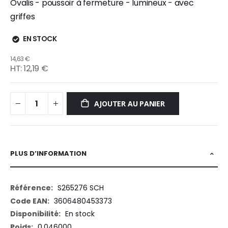
Ovalis - poussoir à fermeture - lumineux - avec
griffes
EN STOCK
14,63 €
12,19 €
AJOUTER AU PANIER
PLUS D’INFORMATION
Plus
S265276 SCH
d’information
3606480453373
En stock
0.046000