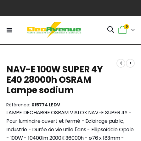
0
Basculer
Panier
la
navigation
Skip
Skip
to
to
NAV-E 100W SUPER 4Y
the
the
end
beginning
E40 28000h OSRAM
of
of
Lampe sodium
the
the
images
images
gallery
gallery
Référence
015774 LEDV
LAMPE DECHARGE OSRAM VIALOX NAV-E SUPER 4Y -
Pour luminaire ouvert et fermé - Eclairage public,
Industrie - Durée de vie utile 5ans - Ellipsoïdale Opale
- 100W - 10400lm 2000K 36000h - ø76 x 183mm -