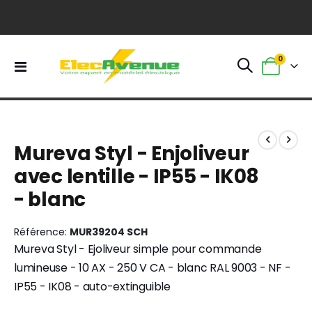
0
Basculer
Panier
la
navigation
Skip
Skip
to
to
Mureva Styl - Enjoliveur
the
the
end
beginning
avec lentille - IP55 - IK08
of
of
- blanc
the
the
images
images
gallery
gallery
Référence
MUR39204 SCH
Mureva Styl - Ejoliveur simple pour commande
lumineuse - 10 AX - 250 V CA - blanc RAL 9003 - NF -
IP55 - IK08 - auto-extinguible