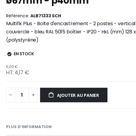
ø67mm - p40mm
the
the
end
beginning
Référence
ALB71333 SCH
of
of
Multifix Plus - Boîte d'encastrement - 2 postes - vertica
the
the
images
images
couvercle - bleu RAL 5015 boîtier - IP20 - HxL (mm) 128 x
gallery
gallery
(polystyrène)
EN STOCK
5,00 €
4,17 €
AJOUTER AU PANIER
PLUS D’INFORMATION