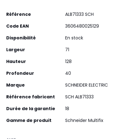
Plus
Référence
ALB71333 SCH
d’information
Code EAN
3606480025129
Disponibilité
En stock
Largeur
71
Hauteur
128
Profondeur
40
Marque
SCHNEIDER ELECTRIC
Référence fabricant
SCH ALB71333
Durée de la garantie
18
Gamme de produit
Schneider Multifix