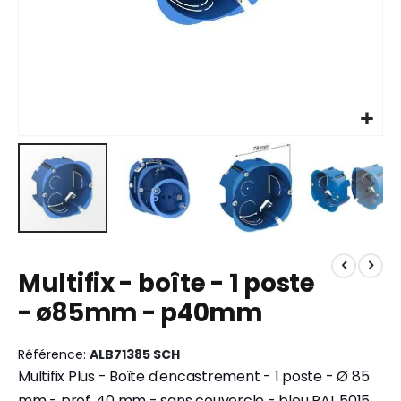
Skip
to
Multifix - boîte - 1 poste
the
beginning
- ø85mm - p40mm
of
the
images
Référence
ALB71385 SCH
gallery
Multifix Plus - Boîte d'encastrement - 1 poste - Ø 85
mm - prof. 40 mm - sans couvercle - bleu RAL 5015