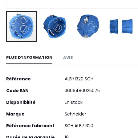
Skip
to
PLUS D’INFORMATION
AVIS
the
beginning
of
Plus
Référence
ALB71320 SCH
the
d’information
images
Code EAN
3606480025075
gallery
Disponibilité
En stock
Marque
Schneider
Référence fabricant
SCH ALB71320
Durée de la garantie
18