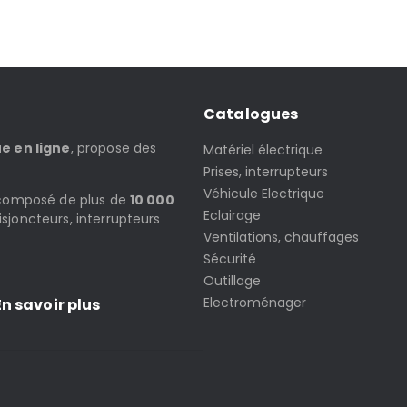
Catalogues
ue en ligne
, propose des
Matériel électrique
Prises, interrupteurs
Véhicule Electrique
t composé de plus de
10 000
Eclairage
isjoncteurs, interrupteurs
Ventilations, chauffages
Sécurité
Outillage
Electroménager
n savoir plus