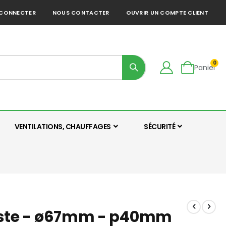
 CONNECTER
NOUS CONTACTER
OUVRIR UN COMPTE CLIENT
art
0
Panier
VENTILATIONS, CHAUFFAGES
SÉCURITÉ
 poste - ø67mm - p40mm