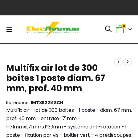
0
Basculer
Panier
la
navigation
Skip
Skip
to
to
Multifix air lot de 300
the
the
end
beginning
boîtes 1 poste diam. 67
of
of
mm, prof. 40 mm
the
the
images
images
gallery
gallery
Référence
IMT35228 SCH
Multifix air - lot de 300 boîtes - 1 poste - diam. 67 mm,
prof. 40 mm - entraxe : 71mm -
H71mmxL71mmxP39mm - système anti-rotation - 1
poste - fixation par vis - boitier vert - 4 prédécoupes