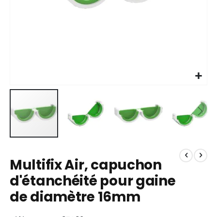
Skip
to
Multifix Air, capuchon
the
beginning
d'étanchéité pour gaine
of
de diamètre 16mm
the
images
gallery