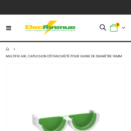
article
0
Basculer
Panier
la
navigation
MULTIFIX AIR, CAPUCHON D'ÉTANCHÉITÉ POUR GAINE DE DIAMÈTRE 16MM
Skip
to
the
end
of
the
images
gallery