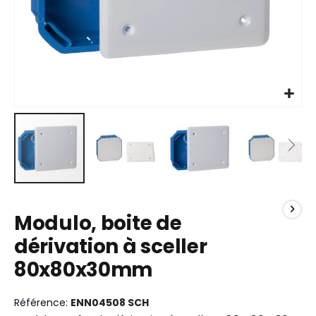
Skip
to
Modulo, boite de
the
beginning
dérivation à sceller
of
80x80x30mm
the
images
gallery
Référence
ENN04508 SCH