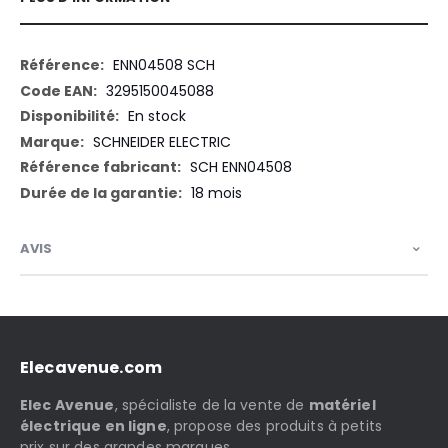
Plus
ENN04508 SCH
d’information
3295150045088
En stock
SCHNEIDER ELECTRIC
SCH ENN04508
18 mois
AVIS
Elecavenue.com
Elec Avenue
, spécialiste de la vente de
matériel
électrique en ligne
, propose des produits à petits
prix sur des grandes marques.