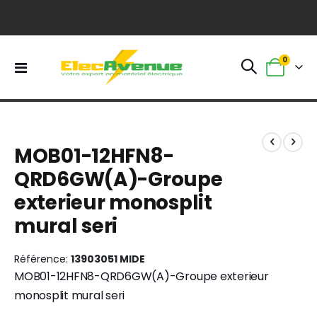
0
Basculer
Panier
la
navigation
Skip
Skip
to
to
MOB01-12HFN8-
the
the
end
beginning
QRD6GW(A)-Groupe
of
of
exterieur monosplit
the
the
images
images
mural seri
gallery
gallery
Référence
13903051 MIDE
MOB01-12HFN8-QRD6GW(A)-Groupe exterieur
monosplit mural seri