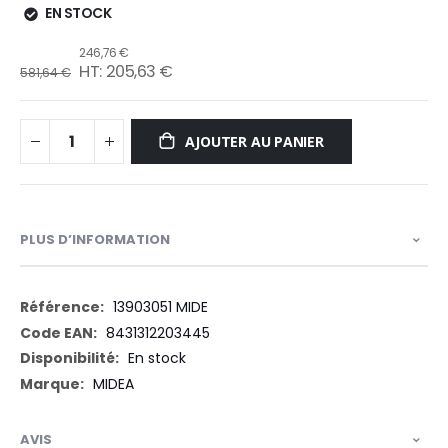
EN STOCK
246,76 €
205,63 €
581,64 €
AJOUTER AU PANIER
PLUS D’INFORMATION
Plus
13903051 MIDE
d’information
8431312203445
En stock
MIDEA
AVIS