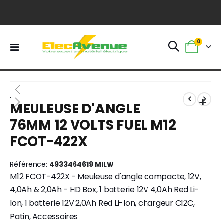
0
Basculer
Panier
la
navigation
Skip
Skip
to
to
MEULEUSE D'ANGLE
the
the
end
beginning
76MM 12 VOLTS FUEL M12
of
of
FCOT-422X
the
the
images
images
gallery
gallery
Référence
4933464619 MILW
M12 FCOT-422X - Meuleuse d'angle compacte, 12V,
4,0Ah & 2,0Ah - HD Box, 1 batterie 12V 4,0Ah Red Li-
Ion, 1 batterie 12V 2,0Ah Red Li-Ion, chargeur C12C,
Patin, Accessoires