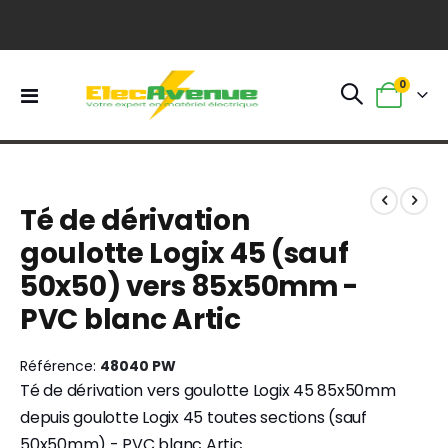
0
Basculer
Panier
la
navigation
Skip
Skip
to
to
Té de dérivation
the
the
end
beginning
goulotte Logix 45 (sauf
of
of
50x50) vers 85x50mm -
the
the
images
images
PVC blanc Artic
gallery
gallery
Référence
48040 PW
Té de dérivation vers goulotte Logix 45 85x50mm
depuis goulotte Logix 45 toutes sections (sauf
50x50mm) - PVC blanc Artic