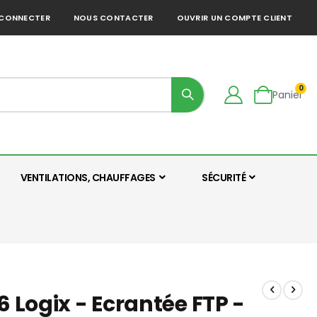
 CONNECTER
NOUS CONTACTER
OUVRIR UN COMPTE CLIENT
art
0
Panier
VENTILATIONS, CHAUFFAGES
SÉCURITÉ
6 Logix - Ecrantée FTP -