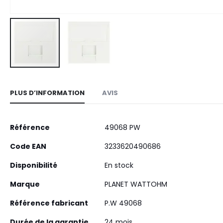
Skip
to
PLUS D’INFORMATION
AVIS
the
beginning
of
Plus
Référence
49068 PW
the
d’information
images
Code EAN
3233620490686
gallery
Disponibilité
En stock
Marque
PLANET WATTOHM
Référence fabricant
P.W 49068
Durée de la garantie
24 mois