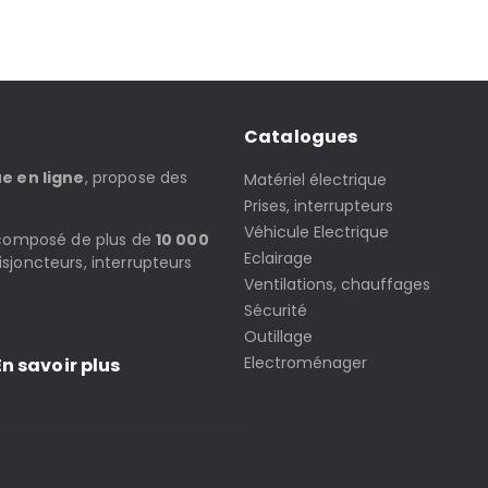
Catalogues
ue en ligne
, propose des
Matériel électrique
Prises, interrupteurs
Véhicule Electrique
t composé de plus de
10 000
Eclairage
isjoncteurs, interrupteurs
Ventilations, chauffages
Sécurité
Outillage
Electroménager
n savoir plus