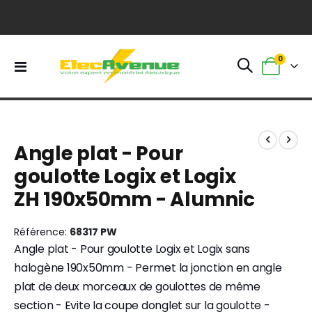
0
Basculer
Panier
la
navigation
Skip
Skip
to
to
Angle plat - Pour
the
the
end
beginning
goulotte Logix et Logix
of
of
ZH 190x50mm - Alumnic
the
the
images
images
gallery
gallery
Référence
68317 PW
Angle plat - Pour goulotte Logix et Logix sans
halogène 190x50mm - Permet la jonction en angle
plat de deux morceaux de goulottes de même
section - Evite la coupe donglet sur la goulotte -