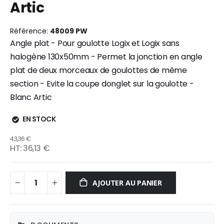
Artic
gallery
Référence
48009 PW
Angle plat - Pour goulotte Logix et Logix sans
halogène 130x50mm - Permet la jonction en angle
plat de deux morceaux de goulottes de même
section - Evite la coupe donglet sur la goulotte -
Blanc Artic
EN STOCK
43,36 €
36,13 €
AJOUTER AU PANIER