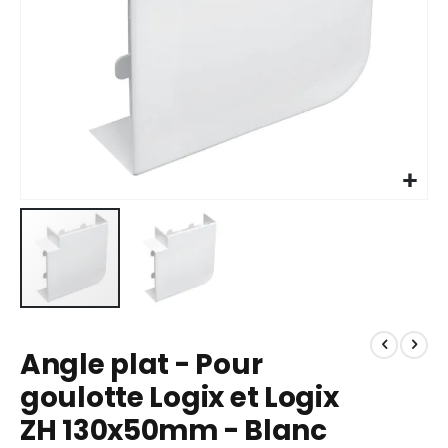
Skip
to
Angle plat - Pour
the
beginning
goulotte Logix et Logix
of
ZH 130x50mm - Blanc
the
images