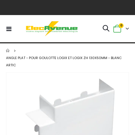
article
0
Basculer
Panier
la
navigation
ANGLE PLAT - POUR GOULOTTE LOGIX ET LOGIX ZH 130X50MM - BLANC
ARTIC
Skip
to
the
end
of
the
images
gallery