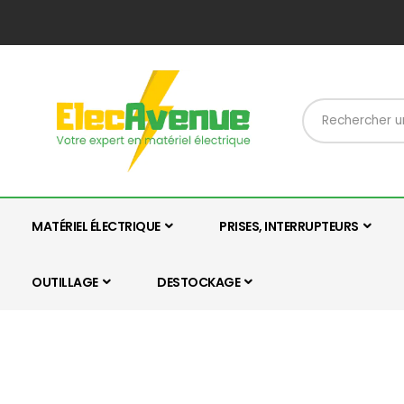
MATÉRIEL ÉLECTRIQUE
PRISES, INTERRUPTEURS
OUTILLAGE
DESTOCKAGE
Skip
Skip
to
to
the
the
end
beginning