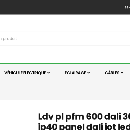
SE
VÉHICULE ELECTRIQUE
ECLAIRAGE
CÂBLES
Ldv pl pfm 600 dali
ip40 panel dali iot l