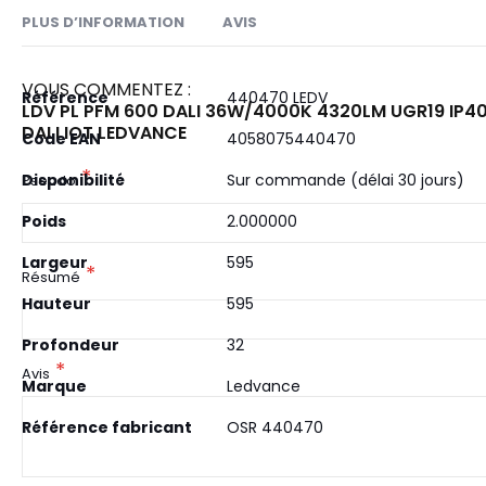
PLUS D’INFORMATION
AVIS
VOUS COMMENTEZ :
Plus
Référence
440470 LEDV
LDV PL PFM 600 DALI 36W/4000K 4320LM UGR19 IP40
d’information
DALI IOT LEDVANCE
Code EAN
4058075440470
Disponibilité
Sur commande (délai 30 jours)
Pseudo
Poids
2.000000
Largeur
595
Résumé
Hauteur
595
Profondeur
32
Avis
Marque
Ledvance
Référence fabricant
OSR 440470