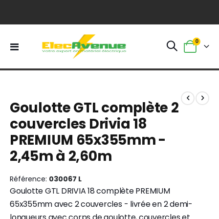
0
Basculer
Panier
la
navigation
Skip
Skip
to
to
Goulotte GTL complète 2
the
the
end
beginning
couvercles Drivia 18
of
of
PREMIUM 65x355mm -
the
the
images
images
2,45m à 2,60m
gallery
gallery
Référence
030067 L
Goulotte GTL DRIVIA 18 complète PREMIUM
65x355mm avec 2 couvercles - livrée en 2 demi-
longueurs avec corps de goulotte, couvercles et