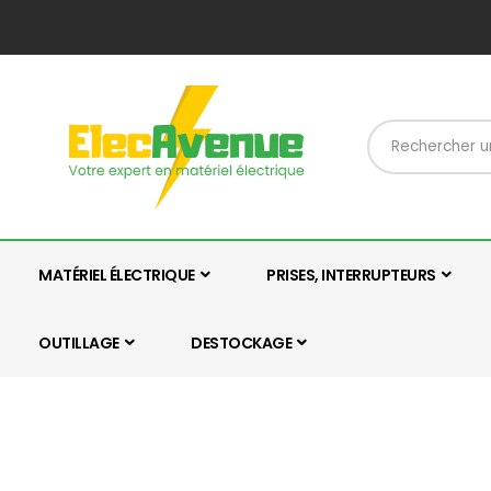
MATÉRIEL ÉLECTRIQUE
PRISES, INTERRUPTEURS
OUTILLAGE
DESTOCKAGE
Skip
Skip
to
to
the
the
end
beginning