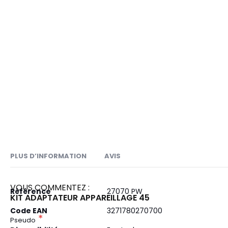
of
of
the
the
images
images
gallery
gallery
PLUS D’INFORMATION
AVIS
VOUS COMMENTEZ :
Plus
Référence
27070 PW
KIT ADAPTATEUR APPAREILLAGE 45
d’information
Code EAN
3271780270700
Pseudo