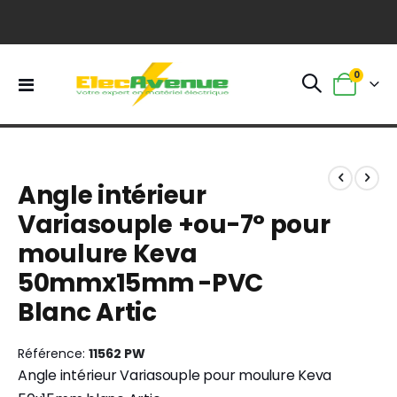
0
Basculer
Panier
la
navigation
Skip
Skip
to
to
Angle intérieur
the
the
end
beginning
Variasouple +ou-7° pour
of
of
moulure Keva
the
the
images
images
50mmx15mm -PVC
gallery
gallery
Blanc Artic
Référence
11562 PW
Angle intérieur Variasouple pour moulure Keva