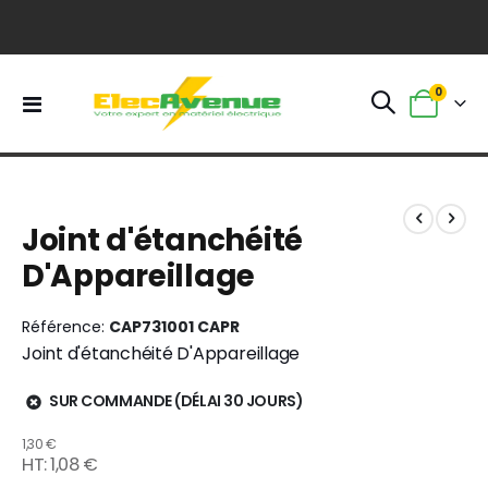
0
Basculer
Panier
la
navigation
Skip
Skip
to
to
Joint d'étanchéité
the
the
end
beginning
D'Appareillage
of
of
the
the
images
images
Référence
CAP731001 CAPR
gallery
gallery
Joint d'étanchéité D'Appareillage
SUR COMMANDE (DÉLAI 30 JOURS)
1,30 €
1,08 €