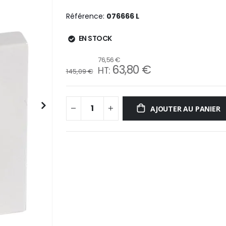
Référence
076666 L
EN STOCK
76,56 €
63,80 €
145,09 €
AJOUTER AU PANIER