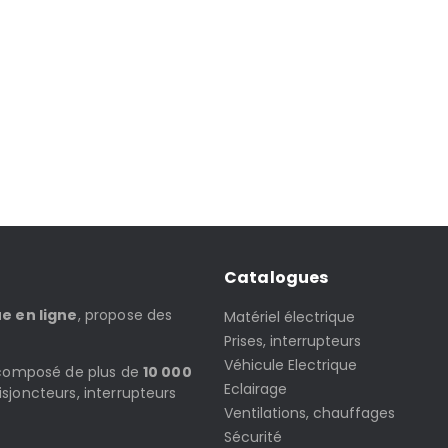
Catalogues
ue en ligne
, propose des
Matériel électrique
Prises, interrupteurs
Véhicule Electrique
t composé de plus de
10 000
Eclairage
isjoncteurs, interrupteurs
Ventilations, chauffages
Sécurité