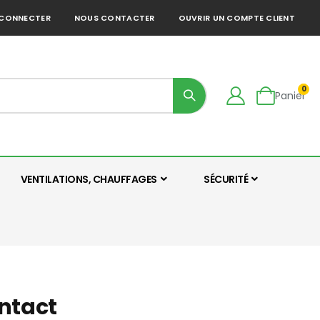
 CONNECTER
NOUS CONTACTER
OUVRIR UN COMPTE CLIENT
art
0
Panier
VENTILATIONS, CHAUFFAGES
SÉCURITÉ
ontact