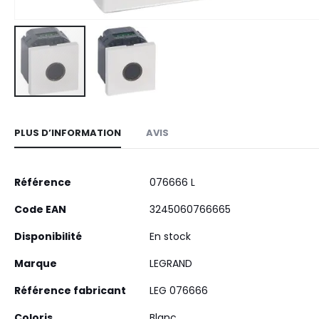
Skip
to
PLUS D’INFORMATION
AVIS
the
beginning
of
Plus
Référence
076666 L
the
d’information
images
Code EAN
3245060766665
gallery
Disponibilité
En stock
Marque
LEGRAND
Référence fabricant
LEG 076666
Coloris
Blanc