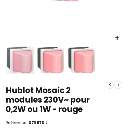
Skip
to
Hublot Mosaic 2
the
beginning
modules 230V~ pour
of
0,2W ou 1W - rouge
the
images
gallery
Référence
078570 L