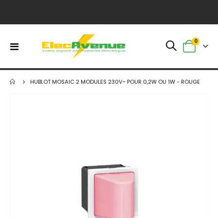
article
0
Basculer
Panier
la
navigation
HUBLOT MOSAIC 2 MODULES 230V~ POUR 0,2W OU 1W - ROUGE
Skip
to
the
end
of
the
images
gallery