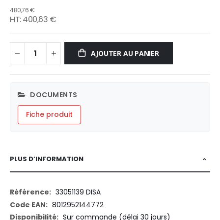
480,76 €
400,63 €
AJOUTER AU PANIER
DOCUMENTS
Fiche produit
PLUS D’INFORMATION
Plus
33051139 DISA
d’information
8012952144772
Sur commande (délai 30 jours)