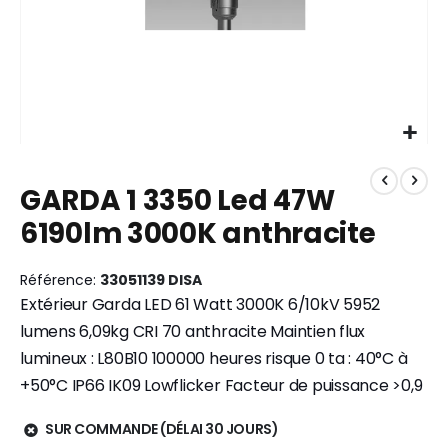
Skip
to
GARDA 1 3350 Led 47W
the
beginning
6190lm 3000K anthracite
of
the
images
Référence
33051139 DISA
gallery
Extérieur Garda LED 61 Watt 3000K 6/10kV 5952
lumens 6,09kg CRI 70 anthracite Maintien flux
lumineux : L80B10 100000 heures risque 0 ta : 40°C à
+50°C IP66 IK09 Lowflicker Facteur de puissance >0,9
SUR COMMANDE (DÉLAI 30 JOURS)