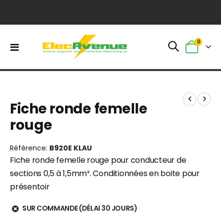
0
Basculer
Panier
la
navigation
Skip
Skip
to
to
Fiche ronde femelle
the
the
end
beginning
rouge
of
of
the
the
images
images
Référence
B920E KLAU
gallery
gallery
Fiche ronde femelle rouge pour conducteur de
sections 0,5 à 1,5mm². Conditionnées en boite pour
présentoir
SUR COMMANDE (DÉLAI 30 JOURS)