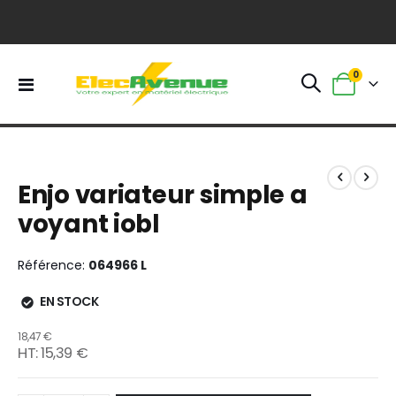
0
Basculer
Panier
la
navigation
Skip
Skip
to
to
Enjo variateur simple a
the
the
end
beginning
voyant iobl
of
of
the
the
images
images
Référence
064966 L
gallery
gallery
EN STOCK
18,47 €
15,39 €