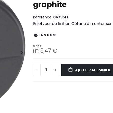
graphite
Référence
067951 L
Enjoliveur de finition Céliane à monter su
EN STOCK
6,56 €
5,47 €
AJOUTER AU PANIER