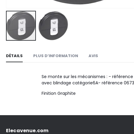
Skip
to
DÉTAILS
PLUS D’INFORMATION
AVIS
the
beginning
of
Se monte sur les mécanismes : - référence 0
the
avec blindage catégorie6A- référence 06739
images
Finition Graphite
gallery
Elecavenue.com