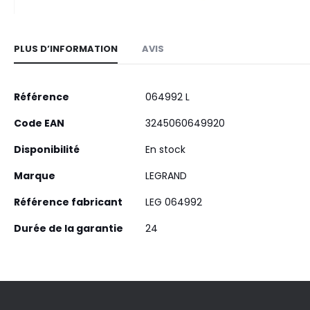
Skip
to
PLUS D’INFORMATION
AVIS
the
beginning
of
Plus
Référence
064992 L
the
d’information
images
Code EAN
3245060649920
gallery
Disponibilité
En stock
Marque
LEGRAND
Référence fabricant
LEG 064992
Durée de la garantie
24