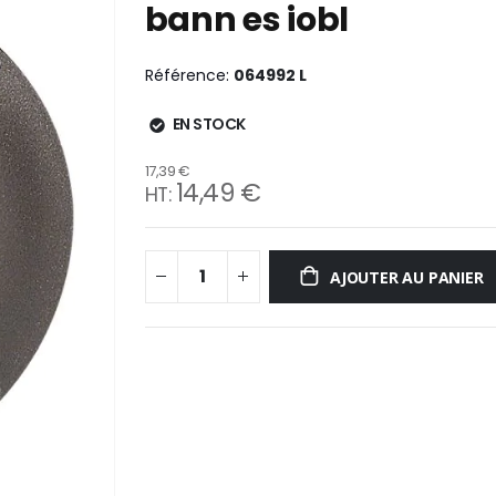
bann es iobl
Référence
064992 L
EN STOCK
17,39 €
14,49 €
AJOUTER AU PANIER