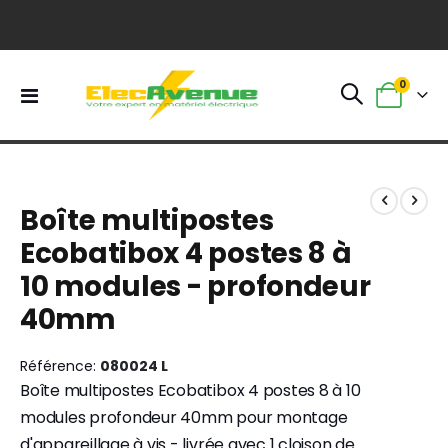
0
Basculer
Panier
la
navigation
Skip
Skip
to
to
Boîte multipostes
the
the
end
beginning
Ecobatibox 4 postes 8 à
of
of
10 modules - profondeur
the
the
images
images
40mm
gallery
gallery
Référence
080024 L
Boîte multipostes Ecobatibox 4 postes 8 à 10
modules profondeur 40mm pour montage
d'appareillage à vis - livrée avec 1 cloison de