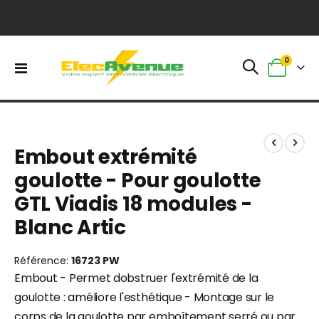
0
Basculer
Panier
la
navigation
Skip
Skip
to
to
Embout extrémité
the
the
end
beginning
goulotte - Pour goulotte
of
of
GTL Viadis 18 modules -
the
the
images
images
Blanc Artic
gallery
gallery
Référence
16723 PW
Embout - Permet dobstruer l'extrémité de la
goulotte : améliore l'esthétique - Montage sur le
corps de la goulotte par emboîtement serré ou par