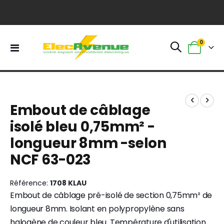
0
Basculer
Panier
la
navigation
Skip
Skip
to
to
Embout de câblage
the
the
end
beginning
isolé bleu 0,75mm² -
of
of
longueur 8mm -selon
the
the
images
images
NCF 63-023
gallery
gallery
Référence
1708 KLAU
Embout de câblage pré-isolé de section 0,75mm² de
longueur 8mm. Isolant en polypropylène sans
halogène de couleur bleu. Température d'utilisation