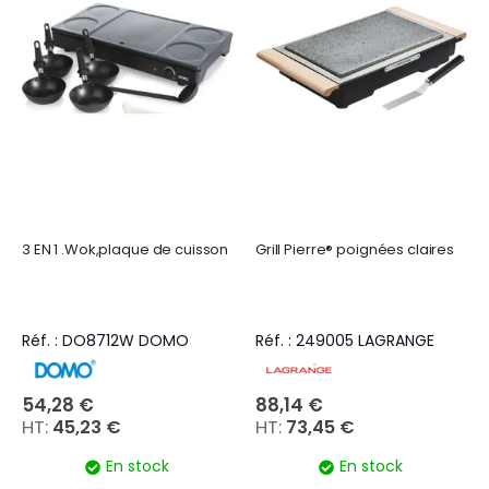
3 EN 1 .Wok,plaque de cuisson
Grill Pierre® poignées claires
Réf. : DO8712W DOMO
Réf. : 249005 LAGRANGE
54,28 €
88,14 €
45,23 €
73,45 €
En stock
En stock