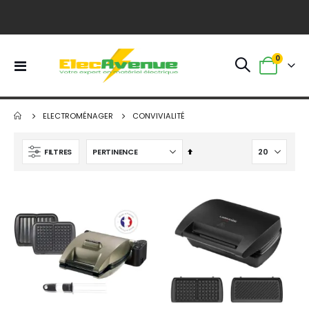
0
Basculer
Panier
la
navigation
ELECTROMÉNAGER
CONVIVIALITÉ
Par
FILTRES
ordre
décroissant