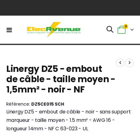
0
Basculer
Panier
la
navigation
Skip
Skip
to
to
Linergy DZ5 - embout
the
the
end
beginning
de câble - taille moyen -
of
of
1,5mm² - noir - NF
the
the
images
images
gallery
gallery
Référence
DZ5CE015 SCH
Linergy DZ5 - embout de câble - noir - sans support
marqueur - taille moyen - 1.5 mm² - AWG 16 -
longueur 14mm - NF C 63-023 - UL