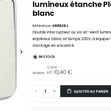
lumineux étanche Pl
blanc
Référence
069626 L
Double interrupteur ou va-et-vient lumin
enjoliveur blanc et lampe 230V, à équiper 
montage en encastré
EN STOCK
12,48 €
10,40 €
25,88 €
AJOUTER AU PANIER