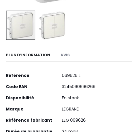
Skip
to
PLUS D’INFORMATION
AVIS
the
beginning
of
Plus
Référence
069626 L
the
d’information
images
Code EAN
3245060696269
gallery
Disponibilité
En stock
Marque
LEGRAND
Référence fabricant
LEG 069626
Durée de la garantie
24 mois