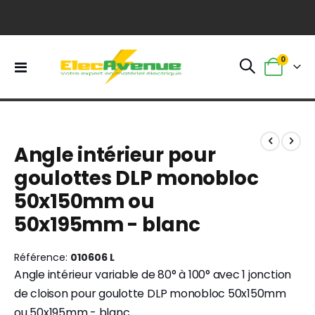
0
Basculer
Panier
la
navigation
Skip
Skip
to
to
Angle intérieur pour
the
the
end
beginning
goulottes DLP monobloc
of
of
50x150mm ou
the
the
images
images
50x195mm - blanc
gallery
gallery
Référence
010606 L
Angle intérieur variable de 80° à 100° avec 1 jonction
de cloison pour goulotte DLP monobloc 50x150mm
ou 50x195mm - blanc