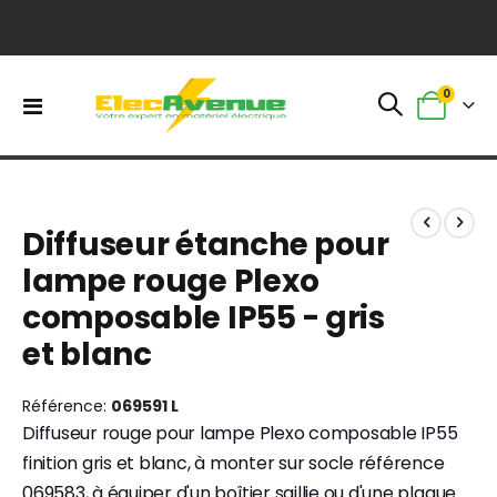
0
Basculer
Panier
la
navigation
Skip
Skip
to
to
Diffuseur étanche pour
the
the
end
beginning
lampe rouge Plexo
of
of
composable IP55 - gris
the
the
images
images
et blanc
gallery
gallery
Référence
069591 L
Diffuseur rouge pour lampe Plexo composable IP55
finition gris et blanc, à monter sur socle référence
069583, à équiper d'un boîtier saillie ou d'une plaque