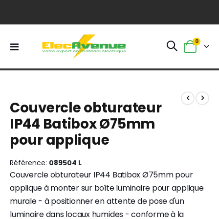
0
Basculer
Panier
la
navigation
Skip
Skip
to
to
Couvercle obturateur
the
the
end
beginning
IP44 Batibox Ø75mm
of
of
pour applique
the
the
images
images
gallery
gallery
Référence
089504 L
Couvercle obturateur IP44 Batibox Ø75mm pour
applique à monter sur boîte luminaire pour applique
murale - à positionner en attente de pose d'un
luminaire dans locaux humides - conforme à la