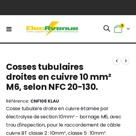
0
Basculer
Panier
la
navigation
Skip
Skip
to
to
Cosses tubulaires
the
the
end
beginning
droites en cuivre 10 mm²
of
of
M6, selon NFC 20-130.
the
the
images
images
gallery
gallery
Référence
CNF106 KLAU
Cosse tubulaire droite en cuivre étamée par
électrolyse de section 10mm² - bornage M6, avec
trou d'inspection, pour le raccordement de câble
cuivre BT classe 2 : 10mm², classe 5 : 10mm².