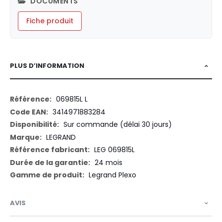
DOCUMENTS
Fiche produit
PLUS D’INFORMATION
Plus
069815L L
d’information
3414971883284
Sur commande (délai 30 jours)
LEGRAND
LEG 069815L
24 mois
Legrand Plexo
AVIS