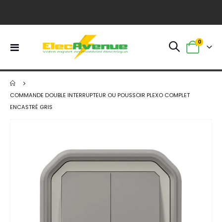
article
0
Basculer
Panier
la
navigation
COMMANDE DOUBLE INTERRUPTEUR OU POUSSOIR PLEXO COMPLET
ENCASTRÉ GRIS
Skip
to
the
end
of
the
images
gallery