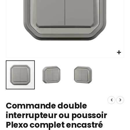
Skip
to
Commande double
the
beginning
interrupteur ou poussoir
of
Plexo complet encastré
the
images