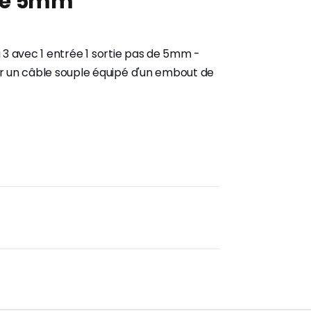
 de 5mm
g 3 avec 1 entrée 1 sortie pas de 5mm -
r un câble souple équipé d'un embout de