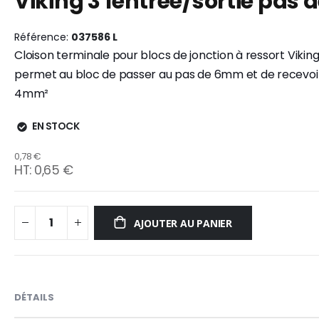
Viking 3 1entrée/sortie pas
the
the
end
beginning
Référence
037586 L
of
of
Cloison terminale pour blocs de jonction à ressort Vikin
the
the
images
images
permet au bloc de passer au pas de 6mm et de recevoi
gallery
gallery
4mm²
EN STOCK
0,78 €
0,65 €
AJOUTER AU PANIER
DÉTAILS