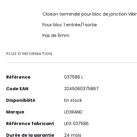
Cloison terminale pour bloc de jonction Vikin
Pour bloc 1 entrée/1 sortie
Pas de 5mm
PLUS D’INFORMATION
Plus
Référence
037586 L
d’information
Code EAN
3245060375867
Disponibilité
En stock
Marque
LEGRAND
Référence fabricant
LEG 037586
Durée de la garantie
24 mois