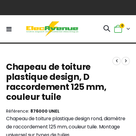
0
Basculer
Panier
la
navigation
Skip
Skip
to
to
Chapeau de toiture
the
the
end
beginning
plastique design, D
of
of
raccordement 125 mm,
the
the
images
images
couleur tuile
gallery
gallery
Référence
876000 UNEL
Chapeau de toiture plastique design rond, diamètre
de raccordement 125 mm, couleur tuile. Montage
universel sur types de tuiles