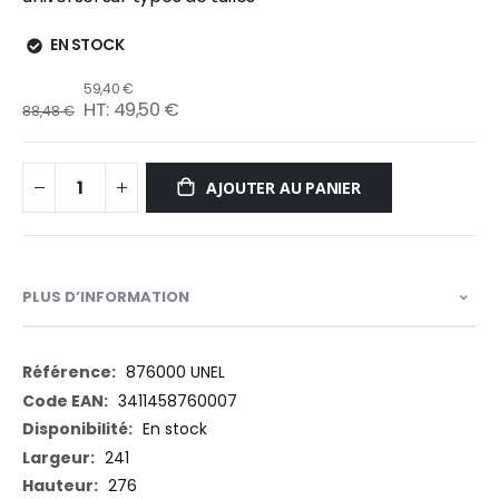
EN STOCK
59,40 €
49,50 €
88,48 €
AJOUTER AU PANIER
PLUS D’INFORMATION
Plus
876000 UNEL
d’information
3411458760007
En stock
241
276