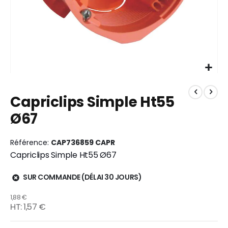
Skip
to
Capriclips Simple Ht55
the
beginning
Ø67
of
the
images
Référence
CAP736859 CAPR
gallery
Capriclips Simple Ht55 Ø67
SUR COMMANDE (DÉLAI 30 JOURS)
1,88 €
1,57 €