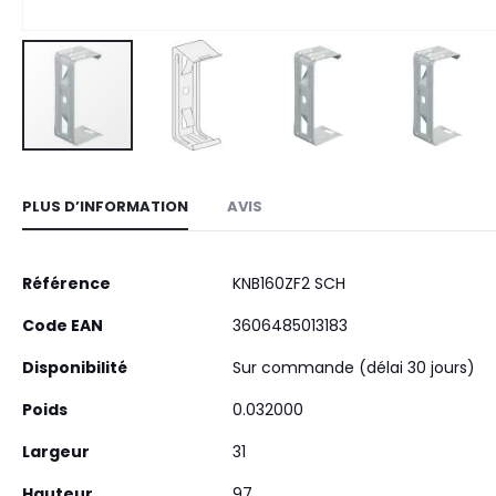
Skip
to
PLUS D’INFORMATION
AVIS
the
beginning
of
Plus
Référence
KNB160ZF2 SCH
the
d’information
images
Code EAN
3606485013183
gallery
Disponibilité
Sur commande (délai 30 jours)
Poids
0.032000
Largeur
31
Hauteur
97