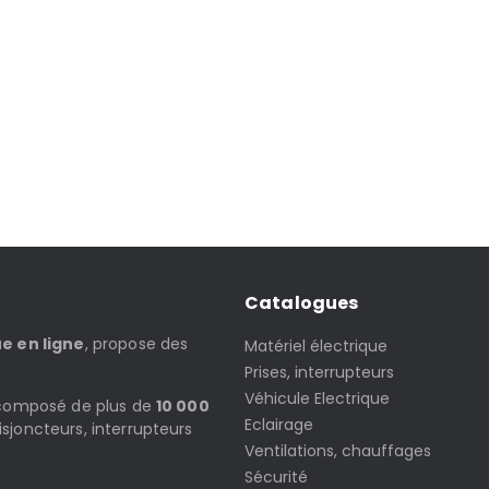
Catalogues
ue en ligne
, propose des
Matériel électrique
Prises, interrupteurs
Véhicule Electrique
t composé de plus de
10 000
Eclairage
isjoncteurs, interrupteurs
Ventilations, chauffages
Sécurité