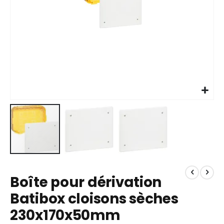
Skip
to
Boîte pour dérivation
the
beginning
Batibox cloisons sèches
of
230x170x50mm
the
images