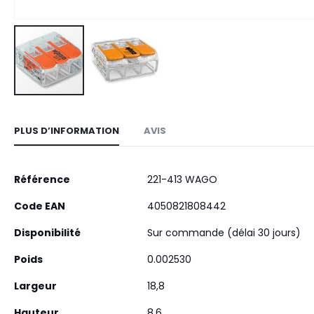
Skip
to
PLUS D’INFORMATION
AVIS
the
beginning
of
Plus
Référence
221-413 WAGO
the
d’information
images
Code EAN
4050821808442
gallery
Disponibilité
Sur commande (délai 30 jours)
Poids
0.002530
Largeur
18,8
Hauteur
8,6