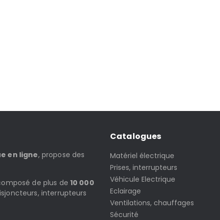
Catalogues
ue en ligne
, propose des
Matériel électrique
Prises, interrupteurs
Véhicule Electrique
t composé de plus de
10 000
Eclairage
isjoncteurs, interrupteurs
Ventilations, chauffages
Sécurité