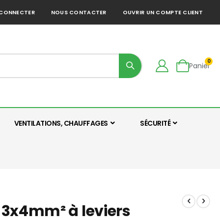
 CONNECTER
NOUS CONTACTER
OUVRIR UN COMPTE CLIENT
art
0
Panier
VENTILATIONS, CHAUFFAGES
SÉCURITÉ
 3x4mm² à leviers