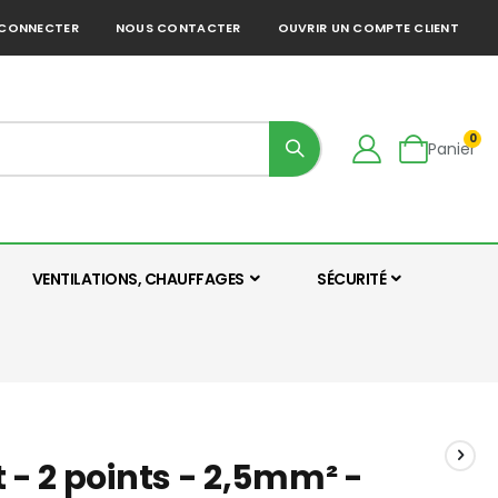
 CONNECTER
NOUS CONTACTER
OUVRIR UN COMPTE CLIENT
art
0
Panier
VENTILATIONS, CHAUFFAGES
SÉCURITÉ
 - 2 points - 2,5mm² -