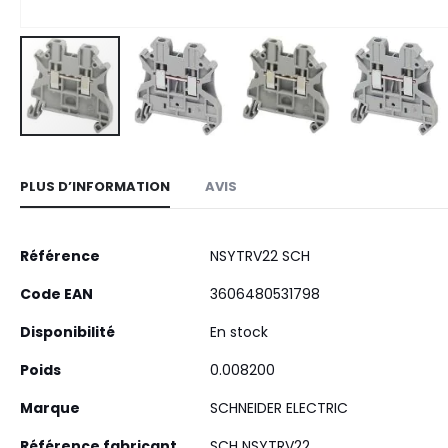
Skip
to
PLUS D’INFORMATION
AVIS
the
beginning
of
Plus
Référence
NSYTRV22 SCH
the
d’information
images
Code EAN
3606480531798
gallery
Disponibilité
En stock
Poids
0.008200
Marque
SCHNEIDER ELECTRIC
Référence fabricant
SCH NSYTRV22