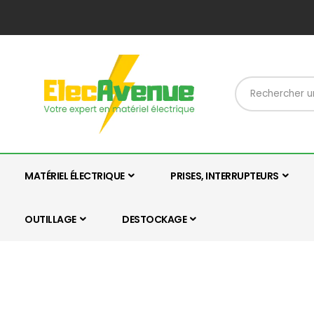
MATÉRIEL ÉLECTRIQUE
PRISES, INTERRUPTEURS
OUTILLAGE
DESTOCKAGE
Skip
Skip
to
to
the
the
end
beginning