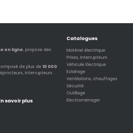
Catalogues
ue en ligne
, propose des
Matériel électrique
Prises, interrupteurs
Véhicule Electrique
t composé de plus de
10 000
Eclairage
isjoncteurs, interrupteurs
Ventilations, chauffages
Sécurité
Outillage
Electroménager
n savoir plus