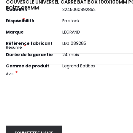
COUVERCLE UNIVERSEL CARRÉ BATIBOX 100X100MM P
d’information
BOÎTE Ø85MM
Code EAN
3245060892852
Disponibilité
En stock
Pseudo
Marque
LEGRAND
Référence fabricant
LEG 089285
Résumé
Durée de la garantie
24 mois
Gamme de produit
Legrand Batibox
Avis
SOUMETTRE L’AVIS