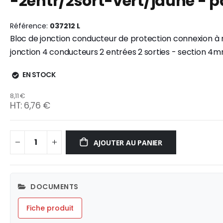
-2entr/2sort-vert/jaune - p
the
the
end
beginning
Référence
037212 L
of
of
Bloc de jonction conducteur de protection connexion à r
the
the
images
images
jonction 4 conducteurs 2 entrées 2 sorties - section 4
gallery
gallery
EN STOCK
8,11 €
6,76 €
AJOUTER AU PANIER
DOCUMENTS
Fiche produit