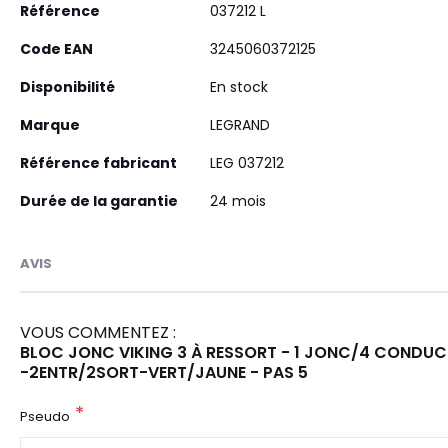
Plus
Référence
037212 L
d’information
Code EAN
3245060372125
Disponibilité
En stock
Marque
LEGRAND
Référence fabricant
LEG 037212
Durée de la garantie
24 mois
AVIS
VOUS COMMENTEZ :
BLOC JONC VIKING 3 À RESSORT - 1 JONC/4 CONDUC
-2ENTR/2SORT-VERT/JAUNE - PAS 5
Pseudo