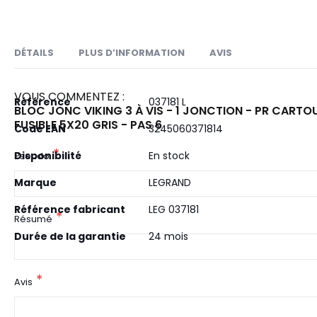
DÉTAILS
PLUS D’INFORMATION
AVIS
VOUS COMMENTEZ :
Plus
Référence
Bloc sectionnable pour cartouche fusible 5
037181 L
BLOC JONC VIKING 3 À VIS - 1 JONCTION - PR CART
d’information
FUSIBLE 5X20 GRIS - PAS 6
Section nominale : 2,5mm² - Pas : 6mm - 2 z
Code EAN
3245060371814
Couleur : Gris pour circuit standard
Disponibilité
En stock
Pseudo
Capacité :- conducteur rigide : 0,25mm² 
Marque
LEGRAND
Pour rails symétrique profondeur 15mm, s
Référence fabricant
LEG 037181
Résumé
Durée de la garantie
24 mois
Avis