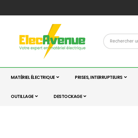
MATÉRIEL ÉLECTRIQUE
PRISES, INTERRUPTEURS
OUTILLAGE
DESTOCKAGE
Skip
Skip
to
to
the
the
end
beginning