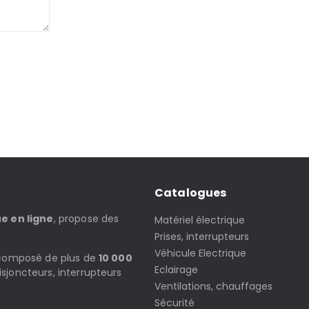
Catalogues
ue en ligne
, propose des
Matériel électrique
Prises, interrupteurs
Véhicule Electrique
t composé de plus de
10 000
Eclairage
isjoncteurs, interrupteurs
Ventilations, chauffages
Sécurité