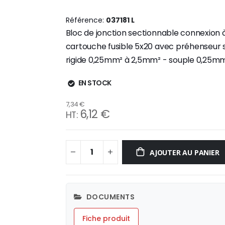
Référence
037181 L
Bloc de jonction sectionnable connexion à 
cartouche fusible 5x20 avec préhenseur 
rigide 0,25mm² à 2,5mm² - souple 0,25mm
EN STOCK
7,34 €
6,12 €
AJOUTER AU PANIER
DOCUMENTS
Fiche produit