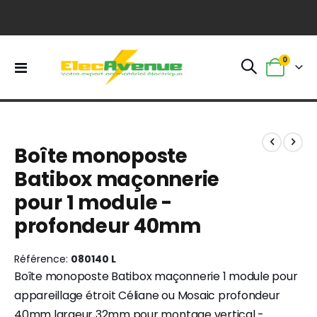
0
Basculer
Panier
la
navigation
Skip
Skip
to
to
Boîte monoposte
the
the
end
beginning
Batibox maçonnerie
of
of
pour 1 module -
the
the
images
images
profondeur 40mm
gallery
gallery
Référence
080140 L
Boîte monoposte Batibox maçonnerie 1 module pour
appareillage étroit Céliane ou Mosaic profondeur
40mm largeur 32mm pour montage vertical -